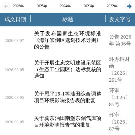
2026年
2025年
2024年
2023年
2022年
成文日期
标题
发文字号
2021年
2020年
2019年
2018年
关于发布国家生态环境标准
公告 2026
《海洋倾倒区选划技术导则》
2026-08-07
年 第36号
的公告
环办科财
关于开展生态文明建设示范区
函
（生态工业园区）达标复核的
2026-08-05
〔2026〕
通知
291号
环审
关于恩平15-1等油田综合调整
〔2026〕
2026-08-05
项目环境影响报告表的批复
85号
环审
关于冀东油田南堡东储气库项
〔2026〕
2026-08-05
目环境影响报告书的批复
87号